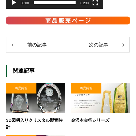
00:00
01:30
ー
ヤ
ー
前の記事
次の記事
関連記事
商品紹介
商品紹介
3D図柄入りクリスタル製置時
金沢本金箔シリーズ
計