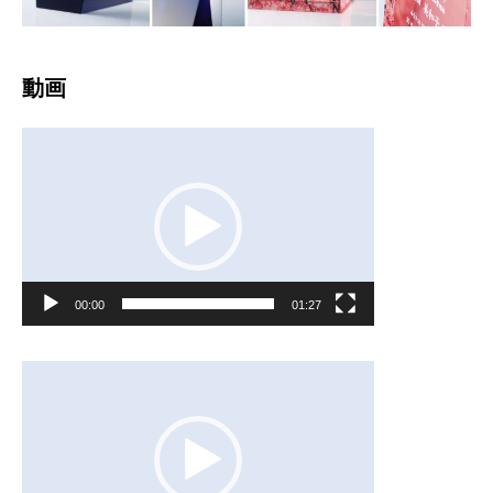
動画
動
画
プ
レ
00:00
01:27
ー
ヤ
動
ー
画
プ