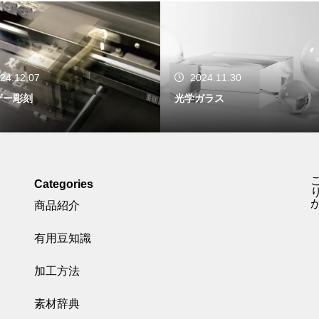
24.12.07
2024.11.30
ザー彫刻
光学ガラス
Categories
り
商品紹介
有用豆知識
加工方法
素材辞典