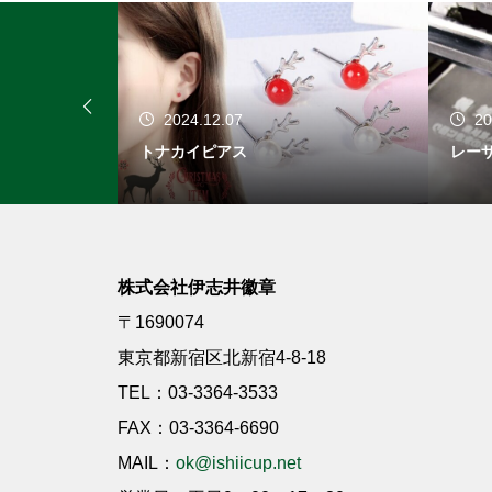
2024.12.07
20
ー楯
トナカイピアス
レー
株式会社伊志井徽章
〒1690074
東京都新宿区北新宿4-8-18
TEL：03-3364-3533
FAX：03-3364-6690
MAIL：
ok@ishiicup.net